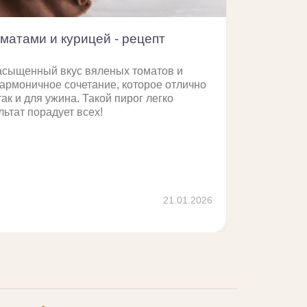
матами и курицей - рецепт
асыщенный вкус вяленых томатов и
гармоничное сочетание, которое отлично
так и для ужина. Такой пирог легко
льтат порадует всех!
Подро
21.01.2026