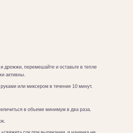
 и дрожжи, перемешайте и оставьте в тепле
жи активны.
руками или миксером в течение 10 минут.
величиться в объеме минимум в два раза.
ок.
 «свяжет» сок при выпекании, и начинка не