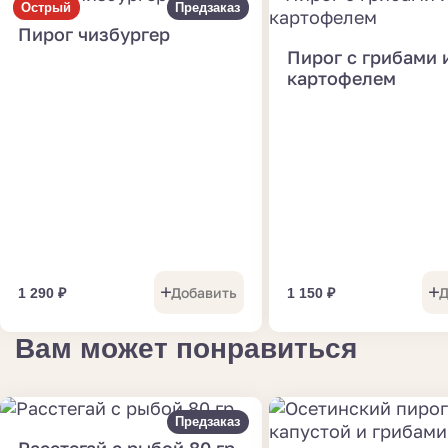
Острый
Предзаказ
Пирог чизбургер
Пирог с грибами 
картофелем
Добавить
Д
1 290
₽
1 150
₽
Вам может понравиться
Предзаказ