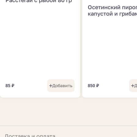
Расстегай с рыбой 80 гр
Осетинский пирог
капустой и гриба
Добавить
Д
85
₽
850
₽
Доставка и оплата