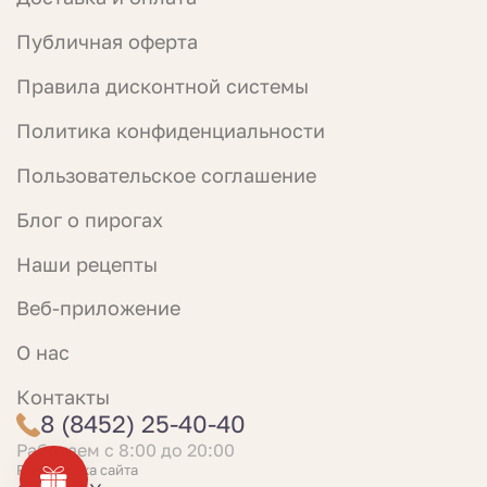
Публичная оферта
Правила дисконтной системы
Политика конфиденциальности
Пользовательское соглашение
Блог о пирогах
Наши рецепты
Веб-приложение
О нас
Контакты
Это помогает сайту работать лучше.
8 (8452) 25-40-40
Продолжая работать на сайте с текущими
Работаем с 8:00 до 20:00
настройками браузера, вы соглашаетесь на
Разработка сайта
использование файлов cookie, даёте Согласие