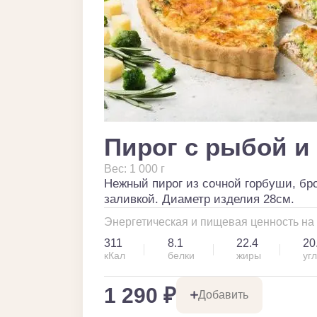
Пирог с рыбой и
Вес: 1 000 г
Нежный пирог из сочной горбуши, бр
заливкой. Диаметр изделия 28см.
Энергетическая и пищевая ценность на 
311
8.1
22.4
20
кКал
белки
жиры
уг
1 290 ₽
Добавить