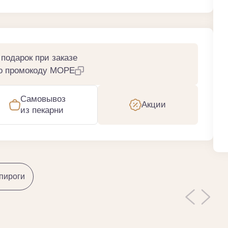
 подарок
при заказе
по промокоду
МОРЕ
Самовывоз
Акции
из пекарни
пироги