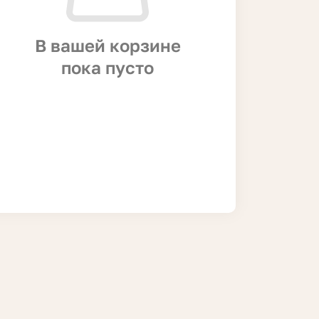
В вашей корзине
пока пусто
Предзаказ
Пирог капустный с грибами 1500
гр