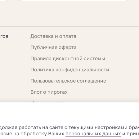
огов
Доставка и оплата
Публичная оферта
Правила дисконтной системы
Политика конфиденциальности
Пользовательское соглашение
Блог о пирогах
Наши рецепты
Веб-приложение
О нас
должая работать на сайте с текущими настройками брау
гласие на обработку Ваших
персональных данных
и при
Контакты